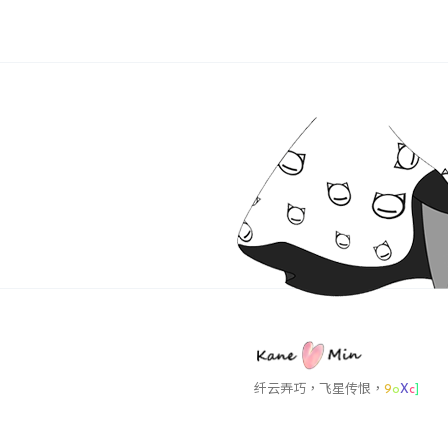
纤云弄巧，飞星传
}
o
K
L
A