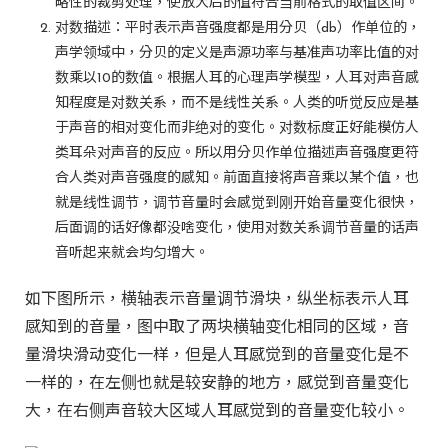
略性的裁剪处理，使放大后的值符合当前格式的取值区间。
对数描述：平时表示声音强度都是用分贝（db）作单位的，
声学领域中，分贝的定义是声源功率与基准声功率比值的对
数乘以10的数值。根据人耳的心理声学模型，人耳对声音感
知程度是对数关系，而不是线性关系。人类的听觉反应是基
于声音的相对变化而非绝对的变化。对数标度正好能模仿人
类耳朵对声音的反应。所以用分贝作单位描述声音强度更符
合人类对声音强度的感知。前面直接将声音乘以某个值，也
就是线性调节，调节音量时会感觉到刚开始音量变化很快，
后面调的话好像都没啥变化，使用对数关系调节音量的话声
音听起来就会均匀增大。
如下图所示，横轴表示音量调节滑块，纵坐标表示人耳
感知到的音量，图中取了两块横轴变化相同的区域，音
量滑块滑动变化一样，但是人耳感觉到的音量变化是不
一样的，在左侧也就是较安静的地方，感觉到音量变化
大，在右侧声音较大区域人耳感觉到的音量变化较小。