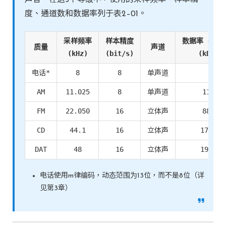
度、通道数和数据率列于表2–01。
采样频率
样本精度
数据率（未压
质量
声道
(kHz)
(bit/s)
(kB/s)
电话*
8
8
单声道
8
AM
11.025
8
单声道
11.0
FM
22.050
16
立体声
88.2
CD
44.1
16
立体声
176.4
DAT
48
16
立体声
192.0
电话使用m律编码，动态范围为13位，而不是8位（详
见第3章）