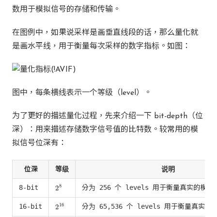
数用于模拟信号的存储和传输。
在图例中，如果说采样是画垂直线段的话，那么量化就
是画水平线，用于衡量每次采样的数字指标。如图：
图中，每条横线表示一个等级（level）。
为了更好的描述量化过程，先来介绍一下 bit-depth（位
深）：用来描述存储数字信号值的比特数。较常用的模
拟信号位深有：
位深
等级
说明
8
8-bit
分为 256 个 levels 用于衡量真实的模拟
2
2
8
16
16-bit
分为 65,536 个 levels 用于衡量真实
2
2
16