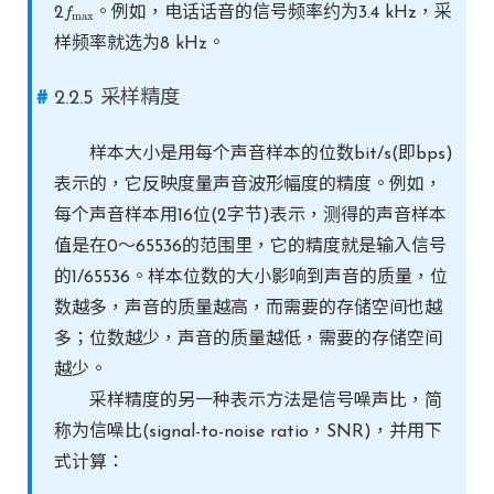
2
。例如，电话话音的信号频率约为3.4 kHz，采
f
f
max
max
样频率就选为8 kHz。
2.2.5 采样精度
样本大小是用每个声音样本的位数bit/s(即bps)
表示的，它反映度量声音波形幅度的精度。例如，
每个声音样本用16位(2字节)表示，测得的声音样本
值是在0～65536的范围里，它的精度就是输入信号
的1/65536。样本位数的大小影响到声音的质量，位
数越多，声音的质量越高，而需要的存储空间也越
多；位数越少，声音的质量越低，需要的存储空间
越少。
采样精度的另一种表示方法是信号噪声比，简
称为信噪比(signal-to-noise ratio，SNR)，并用下
式计算：