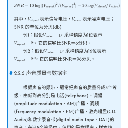
2
2
=
10
log
[
(
)
/
(
)
]
=
20
log
(
/
)
S
S
N
N
R
R
=
10
log
[
(
V
s
V
i
g
n
a
l
)
2
/
(
V
V
n
o
i
s
e
)
2
]
=
20
log
(
V
V
s
i
g
n
a
l
V
/
V
n
o
i
s
e
)
s
i
g
n
a
l
n
o
i
s
e
s
i
g
n
a
l
n
o
i
s
e
其中，
表示信号电压，
表示噪声电压；
V
V
s
i
g
n
a
l
V
V
n
o
i
s
e
s
i
g
n
a
l
n
o
i
s
e
SNR 的单位为分贝(db)
=
1
例1：假设
，采样精度为1位表示
V
V
n
o
i
s
e
=
1
n
o
i
s
e
1
=
2
，它的信噪比SNR＝6分贝。
V
V
s
i
g
n
a
l
=
2
1
s
i
g
n
a
l
=
1
例2：假设
，采样精度为16位表示
V
V
n
o
i
s
e
=
1
n
o
i
s
e
16
=
2
，它的信噪比SNR＝96分贝。
V
V
s
i
g
n
a
l
=
2
16
s
i
g
n
a
l
2.2.6 声音质量与数据率
根据声音的频带，通常把声音的质量分成5个等
级，由低到高分别是电话(telephone)、调幅
(amplitude modulation，AM)广播、调频
(frequency modulation，FM)广播、激光唱盘(CD-
Audio)和数字录音带(digital audio tape，DAT)的
声音。在这5个等级中，使用的采样频率、样本精