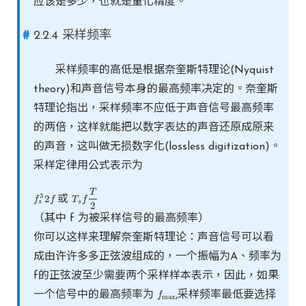
应该是多少，也就是量化精度。
2.2.4 采样频率
采样频率的高低是根据奈奎斯特理论(Nyquist
theory)和声音信号本身的最高频率决定的。奈奎斯
特理论指出，采样频率不应低于声音信号最高频率
的两倍，这样就能把以数字表达的声音还原成原来
的声音，这叫做无损数字化(lossless digitization)。
采样定律用公式表示为
T
3
2
或
f
f
s
3
2
f
f
T
T
s
f
f
T
2
s
s
2
（其中 f 为被采样信号的最高频率）
你可以这样来理解奈奎斯特理论：声音信号可以看
成由许许多多正弦波组成的，一个振幅为A、频率为
f的正弦波至少需要两个采样样本表示，因此，如果
一个信号中的最高频率为
,采样频率最低要选择
f
f
max
max