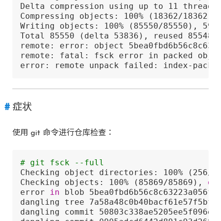
Delta compression using up to 11 threads

Compressing objects: 100% (18362/18362), 
Writing objects: 100% (85550/85550), 59.4
Total 85550 (delta 53836), reused 85548 (
remote: error: object 5bea0fbd6b56c8c632
remote: fatal: fsck error in packed objec
error: remote unpack failed: index-pack 
症状
使用 git 命令进行仓库检查：
# git fsck --full                       
Checking object directories: 100% (256/2
Checking objects: 100% (85869/85869), 
do
error 
in
 blob 5bea0fbd6b56c8c63223a056f7
dangling tree 7a58a48c0b40bacf61e57f5bfc4
dangling commit 50803c338ae5205ee5f096d38