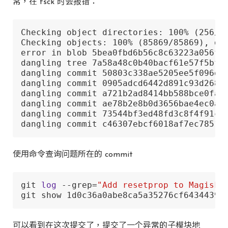
常，在 fsck 时会报错：
Checking object directories: 100% (256/25
Checking objects: 100% (85869/85869), don
error in blob 5bea0fbd6b56c8c63223a056f7
dangling tree 7a58a48c0b40bacf61e57f5bfc4
dangling commit 50803c338ae5205ee5f096d38
dangling commit 0905adcd6442d891c93d268df
dangling commit a721b2ad8414bb588bce0fa53
dangling commit ae78b2e8b0d3656bae4ec0ae2
dangling commit 73544bf3ed48fd3c8f4f91c84
dangling commit c46307ebcf6018af7ec78515
使用命令查询问题所在的 commit
git 
log
 --grep=
"Add resetprop to Magisk"
git show 1d0c36a0abe8ca5a35276cf64344399
可以看到在这次提交了，提交了一个异常的子模块地