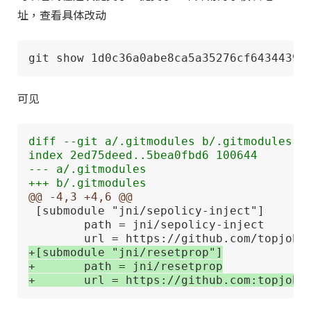
址，查看具体改动
git show 1d0c36a0abe8ca5a35276cf64344399
可见
diff --git a/.gitmodules b/.gitmodules
index 2ed75deed..5bea0fbd6 100644
--- a/.gitmodules
+++ b/.gitmodules
@@ -4,3 +4,6 @@
 [submodule "jni/sepolicy-inject"]

        path = jni/sepolicy-inject

+[submodule "jni/resetprop"]
+       path = jni/resetprop
+       url = https://github.com:topjohn