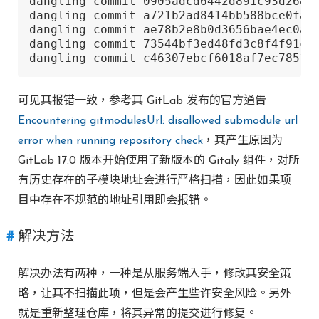
dangling commit 0905adcd6442d891c93d268df
dangling commit a721b2ad8414bb588bce0fa53
dangling commit ae78b2e8b0d3656bae4ec0ae2
dangling commit 73544bf3ed48fd3c8f4f91c84
dangling commit c46307ebcf6018af7ec78515
可见其报错一致，参考其 GitLab 发布的官方通告
Encountering gitmodulesUrl: disallowed submodule url
error when running repository check
，其产生原因为
GitLab 17.0 版本开始使用了新版本的 Gitaly 组件，对所
有历史存在的子模块地址会进行严格扫描，因此如果项
目中存在不规范的地址引用即会报错。
解决方法
解决办法有两种，一种是从服务端入手，修改其安全策
略，让其不扫描此项，但是会产生些许安全风险。另外
就是重新整理仓库，将其异常的提交进行修复。