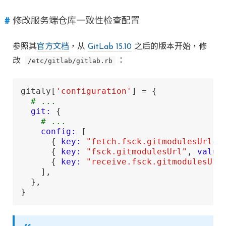
修改服务端仓库一致性检查配置
参照其
官方文档
，从
GitLab 15.10
之后的版本开始，修
改
/etc/gitlab/gitlab.rb
：
gitaly[
'configuration'
] = {

# ...
git:
 {

# ...
config:
 [

      { 
key:
"fetch.fsck.gitmodulesUrl"
,
      { 
key:
"fsck.gitmodulesUrl"
, 
value
      { 
key:
"receive.fsck.gitmodulesUrl
    ],

  },

}