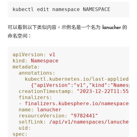
kubectl edit namespace NAMESPACE
可以看到以下类似内容，示例名是一个名为
lanucher
的
命名空间：
apiVersion:
v1
kind:
Namespace
metadata:
annotations:
kubectl.kubernetes.io/last-applied-c
creationTimestamp:
"2023-12-22T11:55:2
finalizers:
-
finalizers.kubesphere.io/namespaces
name:
lanucher
resourceVersion:
"9782441"
selfLink:
/api/v1/namespaces/lanucher
uid:
spec: