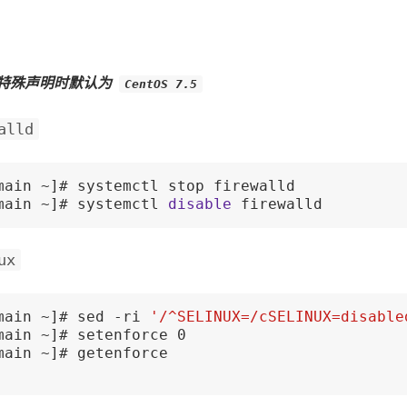
特殊声明时默认为
CentOS 7.5
alld
main ~]# systemctl stop firewalld

main ~]# systemctl 
disable
 firewalld
ux
main ~]# sed -ri 
'/^SELINUX=/cSELINUX=disable
main ~]# setenforce 0

main ~]# getenforce
