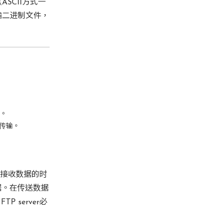
SCII方式一
输二进制文件，
。
据传输。
要接收数据的时
据。在传送数据
 server必