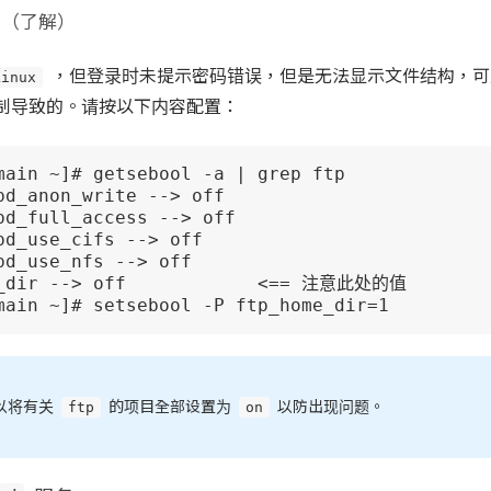
因（了解）
Linux
，但登录时未提示密码错误，但是无法显示文件结构，可
制导致的。请按以下内容配置：
main ~]# getsebool -a | grep ftp

pd_anon_write --> off

pd_full_access --> off

pd_use_cifs --> off

pd_use_nfs --> off

_dir --> off            <== 注意此处的值

main ~]# setsebool -P ftp_home_dir=1
ftp
on
以将有关
的项目全部设置为
以防出现问题。