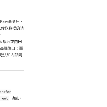
Pasv命令后，
上传送数据的请
。
火墙后或内网
的高端端口；而
0无法和内部网
ansfer
hroot
功能，