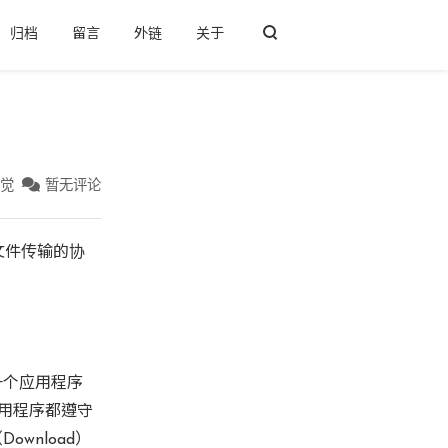
归档
留言
外链
关于
后觉
暂无评论
文件传输的协
是一个应用程序
应用程序都遵守
wnload）