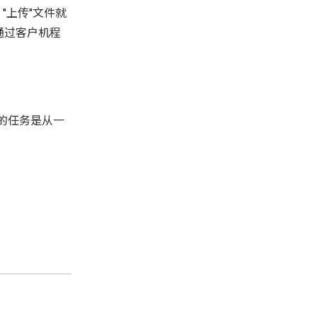
"上传"文件就
通过客户机程
TP的任务是从一