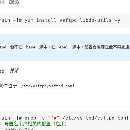
pd
服务
main ~]# yum install vsftpd libdb-utils -y
tpd
base
epel
包不在
源中，在
源中，配置仓库源在此不再复述
pd
详解
文件位于
/etc/vsftpd/vsftpd.conf
置
main ~]# grep -v 
"^#"
分，与匿名用户相关的配置（启用）