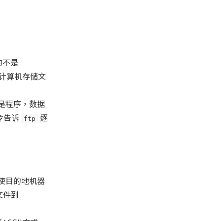
的不是
计算机存储文
是程序，数据
令告诉
ftp
逐
使目的地机器
文件到