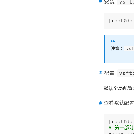
vsft
安装
[root@do
vsf
注意：
vsft
配置
默认全局配置
查看默认配
[root@do
# 第一部