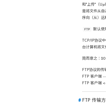
和"上传"（U
是将文件从自
序向（从）远
FTP
默认使
TCP/IP协
台计算机将文
简而意之：2
FTP协议的
FTP 客户端 --
FTP 客户端 <<
FTP 传输