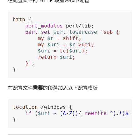
在配置文件的 HTTP 段加入以下配置
http
 {

perl_modules
 perl/lib;

perl_set
$url_lowercase
'sub {

        my 
$r
 = shift;

        my 
$uri
 = 
$r
->uri;

$uri
 = lc(
$uri
);

        return 
$uri
;

    }'
;

}
在配置文件
需要
的段落加入以下配置模板
location
 /windows {

if
 (
$uri
~ [A-Z])
{ 
rewrite
 ^(.*)$
$u
}