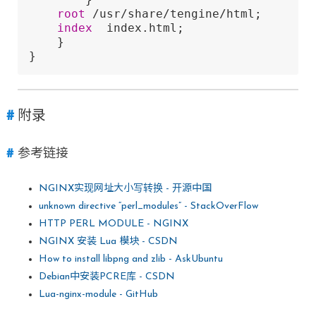
root
 /usr/share/tengine/html; 

index
  index.html; 

    }

}
附录
参考链接
NGINX实现网址大小写转换 - 开源中国
unknown directive “perl_modules” - StackOverFlow
HTTP PERL MODULE - NGINX
NGINX 安装 Lua 模块 - CSDN
How to install libpng and zlib - AskUbuntu
Debian中安装PCRE库 - CSDN
Lua-nginx-module - GitHub