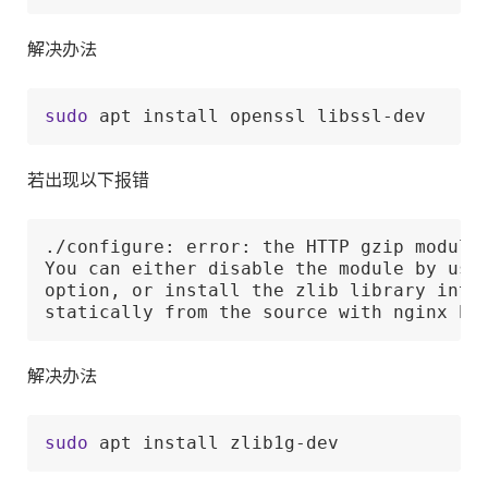
解决办法
sudo
 apt install openssl libssl-dev
若出现以下报错
./configure: error: the HTTP gzip module 
You can either disable the module by usin
option, or install the zlib library into 
statically from the source with nginx by
解决办法
sudo
 apt install zlib1g-dev