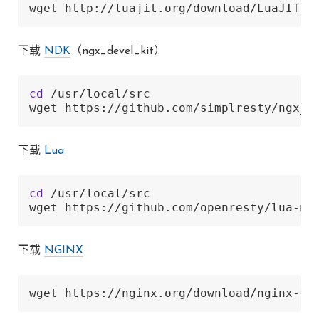
wget http://luajit.org/download/LuaJIT-2
下载
NDK
（ngx_devel_kit）
cd
 /usr/local/src

wget https://github.com/simplresty/ngx_d
下载
Lua
cd
 /usr/local/src

wget https://github.com/openresty/lua-ng
下载
NGINX
wget https://nginx.org/download/nginx-1.