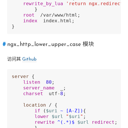
rewrite_by_lua
'return ngx.redirect(
        }

root
  /var/www/html;

index
  index.html; 

}
ngx_http_lower_upper_case 模块
访问其
Github
server
 { 

listen
80
; 

server_name
  _; 

charset
  utf-
8
;

location
 / { 

if
 (
$uri
~ [A-Z])
{ 

lower
$url
"
$uri
"
; 

rewrite
 ^(.*)$
$url
redirect
; 

        } 
