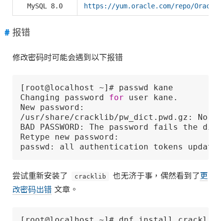
MySQL 8.0
https://yum.oracle.com/repo/Oracle
报错
修改密码时可能会遇到以下报错
[root@localhost ~]# passwd kane

Changing password 
for
 user kane.

New password:

/usr/share/cracklib/pw_dict.pwd.gz: No su
BAD PASSWORD: The password fails the dict
Retype new password:

passwd: all authentication tokens update
尝试重新安装了
cracklib
也无济于事，偶然看到了
更
改密码出错
文章。
[root@localhost ~]# dnf install cracklib-