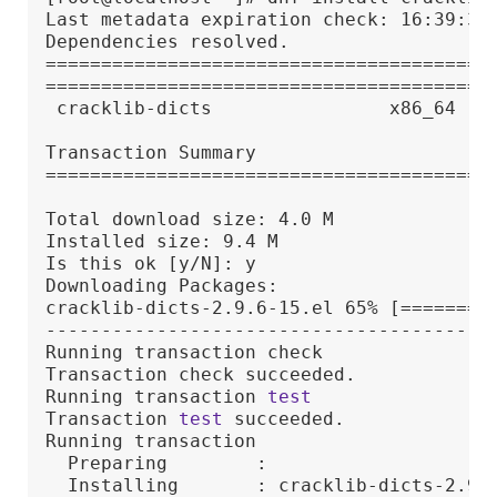
Last metadata expiration check: 16:39:33 
Dependencies resolved.

========================================
=========================================
 cracklib-dicts                x86_64    
Transaction Summary

========================================
Total download size: 4.0 M

Installed size: 9.4 M

Is this ok [y/N]: y

Downloading Packages:

cracklib-dicts-2.9.6-15.el 65% [========
----------------------------------------
Running transaction check

Transaction check succeeded.

Running transaction 
test
Transaction 
test
 succeeded.

Running transaction

  Preparing        :                     
  Installing       : cracklib-dicts-2.9.6