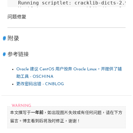
  Running scriptlet: cracklib-dicts-2.9.6
  Verifying        : cracklib-dicts-2.9.6
问题修复
Installed:

  cracklib-dicts-2.9.6-15.el8.x86_64

Complete!

附录
[root@localhost ~]# ll /usr/share/crackli
-rw-r--r--. 1 root root 9047901 May 11  
参考链接
Oracle 建议 CentOS 用户投奔 Oracle Linux，并提供了辅
助工具 - OSCHINA
更改密码出错 - CNBLOG
本文撰写于
一年前
，如出现图片失效或有任何问题，请在下方
留言。博主看到后将及时修正，谢谢！