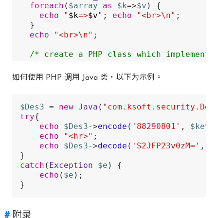
foreach
(
$array
as
$k
=>
$v
) {

echo
"
$k
=>
$v
"
; 
echo
"<br>\n"
;

  }

echo
"<br>\n"
;

/* create a PHP class which implements
class
MyClass
{

function
toString
(
) 
{ 
return
"hello 
如何使用 PHP 调用 Java 类，以下为示例。
  }

/* create a Java object from the PHP o
$Des3
 = 
new
Java
(
"com.ksoft.security.Des
$javaObject
 = 
java_closure
(
new
MyClass
try
{    

echo
"PHP says that Java says: "
; 
echo
echo
$Des3
->
encode
(
'88290801'
, 
$key
);
echo
"<br>\n"
;

echo
"<hr>"
;

echo
$Des3
->
decode
(
'S2JFP23v0zM='
, 
$
echo
java
(
"php.java.bridge.Util"
)->VER
catch
(
Exception
$e
) {

} 
catch
 (JavaException 
$ex
) {

echo
(
$e
);

echo
"An exception occured: "
; 
echo
$e
}
}
附录