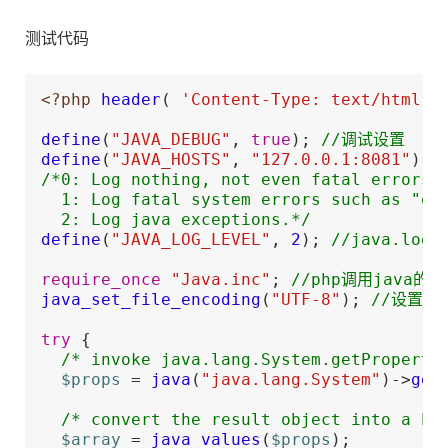
测试代码
<?php
header
( 
'Content-Type: text/html; 
define
(
"JAVA_DEBUG"
, 
true
); 
//调试设置
define
(
"JAVA_HOSTS"
, 
"127.0.0.1:8081"
); 
/*0: Log nothing, not even fatal errors.

  1: Log fatal system errors such as "out
  2: Log java exceptions.*/
define
(
"JAVA_LOG_LEVEL"
, 
2
); 
//java.log_
require_once
"Java.inc"
; 
//php调用java
java_set_file_encoding
(
"UTF-8"
); 
//设置JA
try
 {

/* invoke java.lang.System.getProperti
$props
 = 
java
(
"java.lang.System"
)->
get
/* convert the result object into a PH
$array
 = 
java_values
(
$props
);
