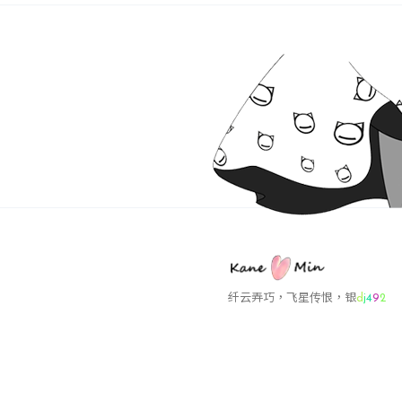
纤云弄巧，飞星传恨，
p
Q
,
r
p