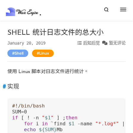
SHELL 统计日志文件的总大小
January 20, 2019
后知后觉
暂无评论
Shell
Linux
使用 Linux 脚本对日志文件进行统计。
实现
#!/bin/bash
if
 [ ! -n 
"
$1
"
 ] ;
then
for
 i 
in
 `find 
$1
 -name 
"*.log*"
 | x
echo
${SUM}