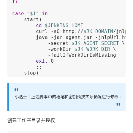
fi
case
"
$1
"
in
    start)

cd
$JENKINS_HOME
        curl -sO http://
$JK_DOMAIN
/jnlpJa
        java -jar agent.jar -jnlpUrl htt
            -secret 
$JK_AGENT_SECRET
 \

            -workDir 
$JK_WORK_DIR
 \

            -failIfWorkDirIsMissing

exit
 0

        ;;

    stop)

        ps -ef | grep jenkins | grep age
        code=$?

    ;;

    *)

小贴士：上述脚本中的地址和密钥请按实际情况进行修改。
echo
"Error"
exit
 7

esac
创建工作子目录并授权
exit
$code