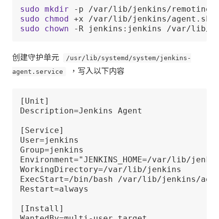
sudo
mkdir
sudo
chmod
sudo
chown
 -R jenkins:jenkins /var/lib/j
创建守护单元
/usr/lib/systemd/system/jenkins-
agent.service
，写入以下内容
[Unit]

Description=Jenkins Agent

[Service]

User=jenkins

Group=jenkins

Environment="JENKINS_HOME=/var/lib/jenkin
WorkingDirectory=/var/lib/jenkins

ExecStart=/bin/bash /var/lib/jenkins/agen
Restart=always

[Install]

WantedBy=multi-user.target