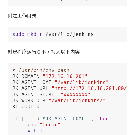
创建工作目录
sudo
mkdir
 /var/lib/jenkins
创建程序运行脚本，写入以下内容
#!/usr/bin/env bash
JK_DOMAIN=
"172.16.16.201"
JK_AGENT_HOME=
"/var/lib/jenkins"
JK_AGENT_URL=
"http://172.16.16.201:80/ma
JK_AGENT_SECRET=
"xxxxxxxx"
JK_WORK_DIR=
"/var/lib/jenkins/"
RE_CODE=0

if
 [ ! -d 
$JK_AGENT_HOME
 ]; 
then
echo
"Error"
exit