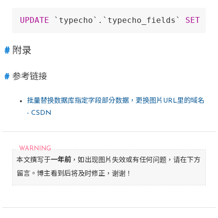
UPDATE
 `typecho`.`typecho_fields` 
SET
 `s
附录
参考链接
批量替换数据库指定字段部分数据，更换图片URL里的域名
- CSDN
本文撰写于
一年前
，如出现图片失效或有任何问题，请在下方
留言。博主看到后将及时修正，谢谢！