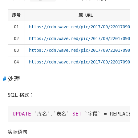
序号
原 URL
01
https://cdn.wave.red/pic/2017/09/220170901.j
02
https://cdn.wave.red/pic/2017/09/220170902.j
03
https://cdn.wave.red/pic/2017/09/220170903.j
04
https://cdn.wave.red/pic/2017/09/220170904.j
处理
SQL 格式：
UPDATE
 `库名`.`表名` 
SET
 `字段` 
=
 REPLACE(
实际语句