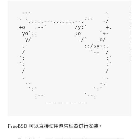
                                      kan
   ```                        `       OS:
  ` `.....---.......--.```   -/       Ker
  +o   .--`         /y:`      +.      Upt
   yo`:.            :o      `+-       Pac
    y/               -/`   -o/        She
   .-                  ::/sy+:.       Dis
   /                     `--  /       CPU
  `:                          :`      RAM
  `:                          :`      

   /                          /       

   .-                        -.       

    --                      -.        

     `:`                  `:`         

       .--             `--.           

          .---.....----.              

FreeBSD 可以直接使用包管理器进行安装，