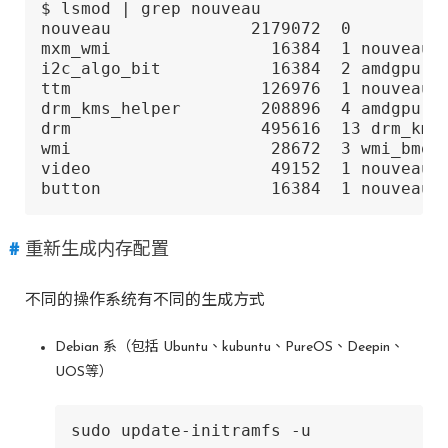
$ lsmod | grep nouveau

nouveau              2179072  0

mxm_wmi                16384  1 nouveau

i2c_algo_bit           16384  2 amdgpu,no
ttm                   126976  1 nouveau

drm_kms_helper        208896  4 amdgpu,nv
drm                   495616  13 drm_kms_
wmi                    28672  3 wmi_bmof,
video                  49152  1 nouveau

button                 16384  1 nouveau
重新生成内存配置
不同的操作系统有不同的生成方式
Debian 系（包括 Ubuntu、kubuntu、PureOS、Deepin、
UOS等）
sudo update-initramfs -u