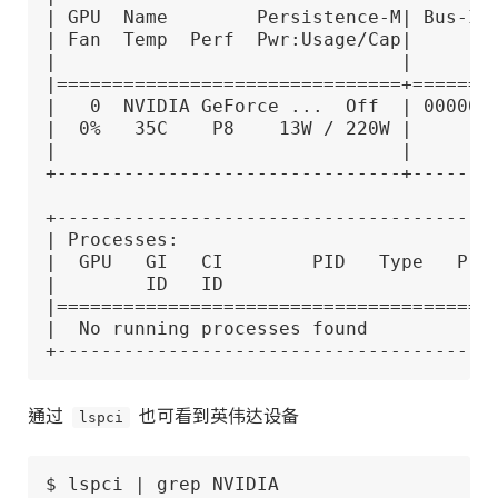
| GPU  Name        Persistence-M| Bus-Id 
| Fan  Temp  Perf  Pwr:Usage/Cap|        
|                               |        
|===============================+========
|   0  NVIDIA GeForce ...  Off  | 0000000
|  0%   35C    P8    13W / 220W |      0M
|                               |        
+-------------------------------+--------
+----------------------------------------
| Processes:                             
|  GPU   GI   CI        PID   Type   Proc
|        ID   ID                         
|========================================
|  No running processes found            
+---------------------------------------
通过
lspci
也可看到英伟达设备
$ lspci | grep NVIDIA
