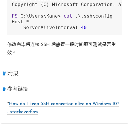
Copyright (C) Microsoft Corporation. All 
PS
 C:\Users\Kane> 
cat
 .\.ssh\config

Host *

    ServerAliveInterval 
40
修改完毕后连接 SSH 后静置一段时间即可测试是否生
效。
附录
参考链接
*
How do I keep SSH connection alive on Windows 10?
- stackoverflow