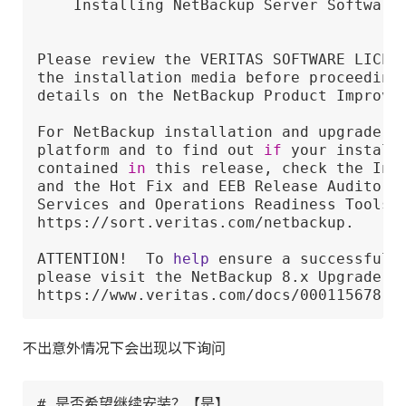
    Installing NetBackup Server Software

Please review the VERITAS SOFTWARE LICENS
the installation media before proceeding.
details on the NetBackup Product Improvem
For NetBackup installation and upgrade in
platform and to find out 
if
 your installe
contained 
in
 this release, check the Inst
and the Hot Fix and EEB Release Auditor, 
Services and Operations Readiness Tools (
https://sort.veritas.com/netbackup.

ATTENTION!  To 
help
 ensure a successful u
please visit the NetBackup 8.x Upgrade Po
https://www.veritas.com/docs/000115678.
不出意外情况下会出现以下询问
# 是否希望继续安装？【是】
