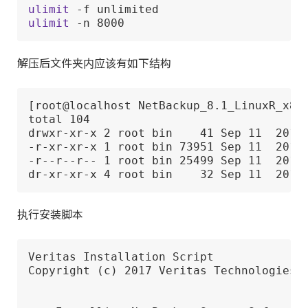
ulimit
ulimit
 -n 8000
解压后文件夹内应该有如下结构
[root@localhost NetBackup_8.1_LinuxR_x86_
total 104

drwxr-xr-x 2 root bin    41 Sep 11  2017 
-r-xr-xr-x 1 root bin 73951 Sep 11  2017 
-r--r--r-- 1 root bin 25499 Sep 11  2017 
dr-xr-xr-x 4 root bin    32 Sep 11  2017
执行安装脚本
Veritas Installation Script

Copyright (c) 2017 Veritas Technologies L