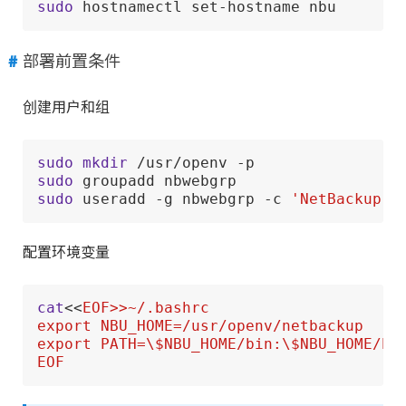
sudo
 hostnamectl set-hostname nbu
部署前置条件
创建用户和组
sudo
mkdir
sudo
sudo
 useradd -g nbwebgrp -c 
'NetBackup W
配置环境变量
cat
<<
EOF>>~/.bashrc

export NBU_HOME=/usr/openv/netbackup

export PATH=\$NBU_HOME/bin:\$NBU_HOME/bi
EOF