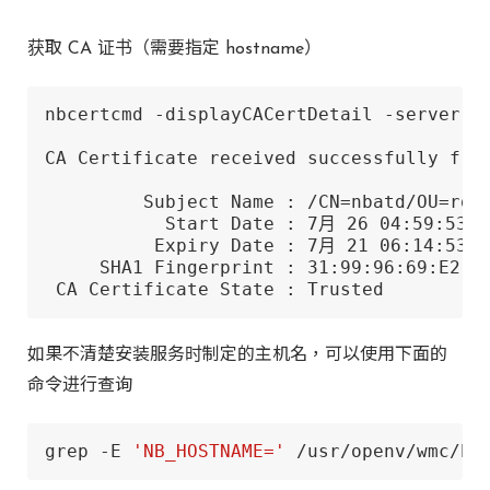
获取 CA 证书（需要指定 hostname）
nbcertcmd -displayCACertDetail -server nb
CA Certificate received successfully from
         Subject Name : /CN=nbatd/OU=root
           Start Date : 7月 26 04:59:53 20
          Expiry Date : 7月 21 06:14:53 20
     SHA1 Fingerprint : 31:99:96:69:E2:8F
 CA Certificate State : Trusted
如果不清楚安装服务时制定的主机名，可以使用下面的
命令进行查询
grep -E 
'NB_HOSTNAME='
 /usr/openv/wmc/bi