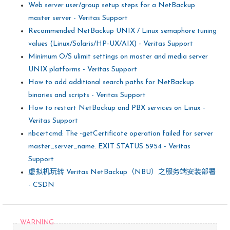
Web server user/group setup steps for a NetBackup
master server - Veritas Support
Recommended NetBackup UNIX / Linux semaphore tuning
values (Linux/Solaris/HP-UX/AIX) - Veritas Support
Minimum O/S ulimit settings on master and media server
UNIX platforms - Veritas Support
How to add additional search paths for NetBackup
binaries and scripts - Veritas Support
How to restart NetBackup and PBX services on Linux -
Veritas Support
nbcertcmd: The -getCertificate operation failed for server
master_server_name. EXIT STATUS 5954 - Veritas
Support
虚拟机玩转 Veritas NetBackup（NBU）之服务端安装部署
- CSDN