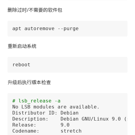
删除过时/不需要的软件包
apt autoremove --purge
重新启动系统
reboot
升级后执行版本检查
# lsb_release -a
No LSB modules are available.

Distributor ID: Debian

Description:    Debian GNU/Linux 9.0 (str
Release:        9.0

Codename:       stretch