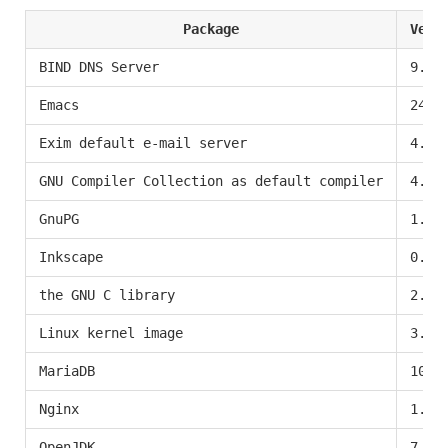
Package
Vers
BIND DNS Server
9.9
Emacs
24.4
Exim default e-mail server
4.84
GNU Compiler Collection as default compiler
4.9
GnuPG
1.4
Inkscape
0.48
the GNU C library
2.19
Linux kernel image
3.16
MariaDB
10.0
Nginx
1.6
OpenJDK
7