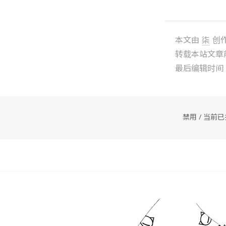
本文由
柒
创
转载本站文章
最后编辑时间： 20
禁用 / 当