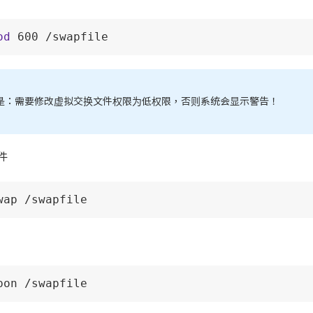
od
 600 /swapfile
是：需要修改虚拟交换文件权限为低权限，否则系统会显示警告！
件
wap /swapfile
pon /swapfile