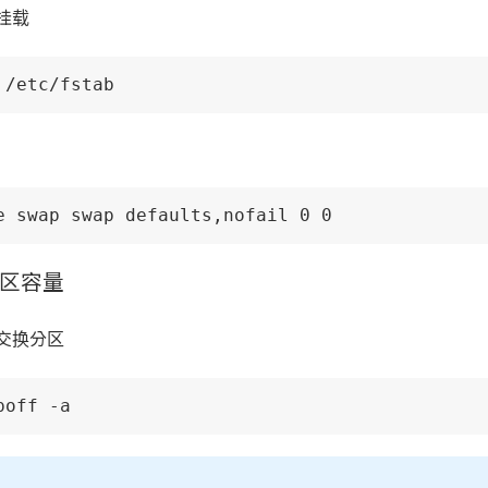
挂载
 /etc/fstab
e swap swap defaults,nofail 0 0
区容量
交换分区
poff -a