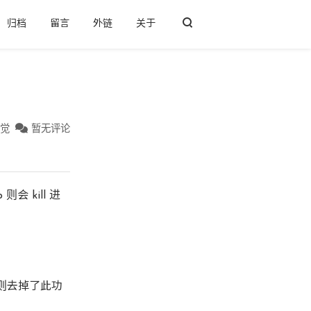
归档
留言
外链
关于
后觉
暂无评论
 kill 进
中则去掉了此功