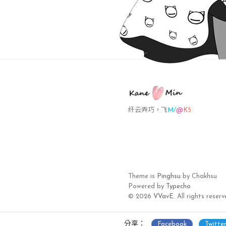
纤云弄
`
y
4
N
J
Theme is
Pinghsu
by Chakhsu
Powered by
Typecho
© 2026
VVavE.
All rights reserv
分享：
Facebook
Twitte